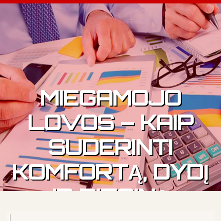
Skip to content
MIEGAMOJO
LOVOS – KAIP
SUDERINTI
KOMFORTĄ, DYDĮ
IR DIZAINĄ