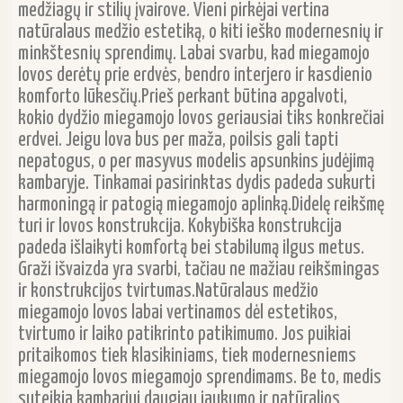
medžiagų ir stilių įvairove. Vieni pirkėjai vertina
natūralaus medžio estetiką, o kiti ieško modernesnių ir
minkštesnių sprendimų. Labai svarbu, kad miegamojo
lovos derėtų prie erdvės, bendro interjero ir kasdienio
komforto lūkesčių.Prieš perkant būtina apgalvoti,
kokio dydžio miegamojo lovos geriausiai tiks konkrečiai
erdvei. Jeigu lova bus per maža, poilsis gali tapti
nepatogus, o per masyvus modelis apsunkins judėjimą
kambaryje. Tinkamai pasirinktas dydis padeda sukurti
harmoningą ir patogią miegamojo aplinką.Didelę reikšmę
turi ir lovos konstrukcija. Kokybiška konstrukcija
padeda išlaikyti komfortą bei stabilumą ilgus metus.
Graži išvaizda yra svarbi, tačiau ne mažiau reikšmingas
ir konstrukcijos tvirtumas.Natūralaus medžio
miegamojo lovos labai vertinamos dėl estetikos,
tvirtumo ir laiko patikrinto patikimumo. Jos puikiai
pritaikomos tiek klasikiniams, tiek modernesniems
miegamojo lovos miegamojo sprendimams. Be to, medis
suteikia kambariui daugiau jaukumo ir natūralios